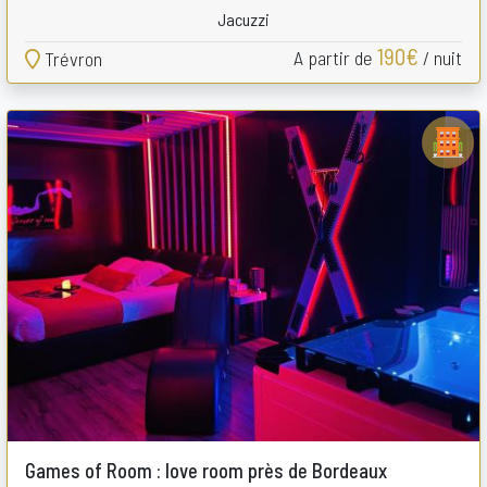
Jacuzzi
190€
A partir de
/ nuit
Trévron
Games of Room : love room près de Bordeaux