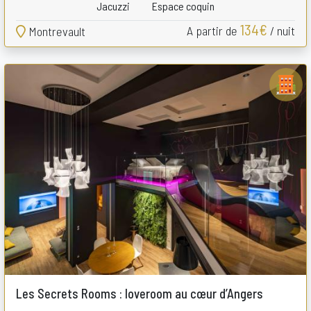
Jacuzzi
Espace coquin
134€
A partir de
/ nuit
Montrevault
Les Secrets Rooms : loveroom au cœur d’Angers