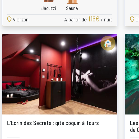
Jacuzzi
Sauna
116€
Vierzon
A partir de
/ nuit
C
L’Ecrin des Secrets : gîte coquin à Tours
Les
de 