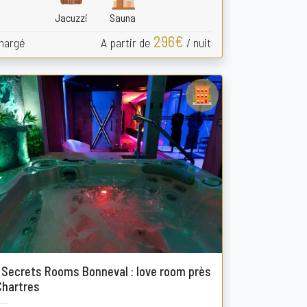
Jacuzzi
Sauna
296€
hargé
A partir de
/ nuit
 Secrets Rooms Bonneval : love room près
Chartres