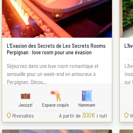
L'Evasion des Secrets de Les Secrets Rooms
L'Av
Perpignan : love room pour une évasion
sensuelle
Séjournez dans une love room romantique et
L’Av
sensuelle pour un week-end en amoureux à
inso
Perpignan. Décou...
sur 
Jacuzzi
Espace coquin
Hammam
300€
Rivesaltes
A partir de
/ nuit
V