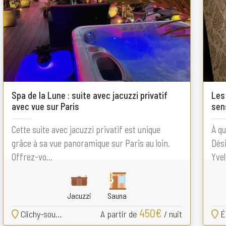
Spa de la Lune : suite avec jacuzzi privatif
Les 
avec vue sur Paris
sen
Cette suite avec jacuzzi privatif est unique
À qu
grâce à sa vue panoramique sur Paris au loin.
Dési
Offrez-vo...
Yveli
Jacuzzi
Sauna
450€
Clichy-sous-Bois
A partir de
/ nuit
É