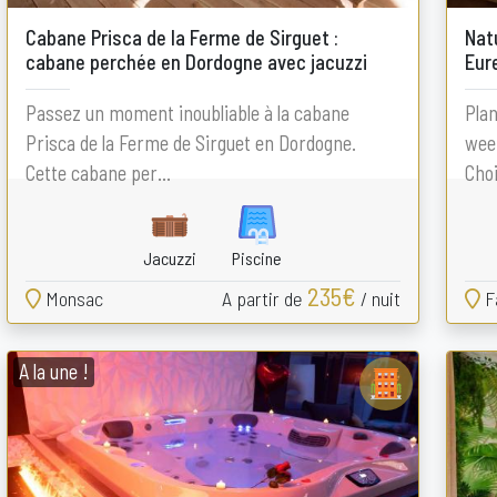
Cabane Prisca de la Ferme de Sirguet :
Nat
cabane perchée en Dordogne avec jacuzzi
Eure
privatif
Passez un moment inoubliable à la cabane
Plan
Prisca de la Ferme de Sirguet en Dordogne.
wee
Cette cabane per...
Choi
Jacuzzi
Piscine
235€
Monsac
A partir de
/ nuit
Fa
A la une !