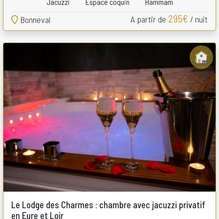
Jacuzzi
Espace coquin
Hammam
295€
A partir de
/ nuit
Bonneval
Le Lodge des Charmes : chambre avec jacuzzi privatif
en Eure et Loir