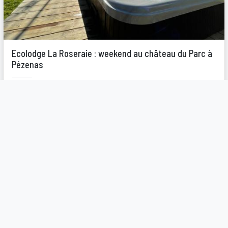
Ecolodge La Roseraie : weekend au château du Parc à
Pézenas
L’écolodge La Roseraie offre une expérience unique pour
une escapade en amoureux dans un château. Ce...
Jacuzzi
Sauna
Piscine
165€
A partir de
/ nuit
Pézenas