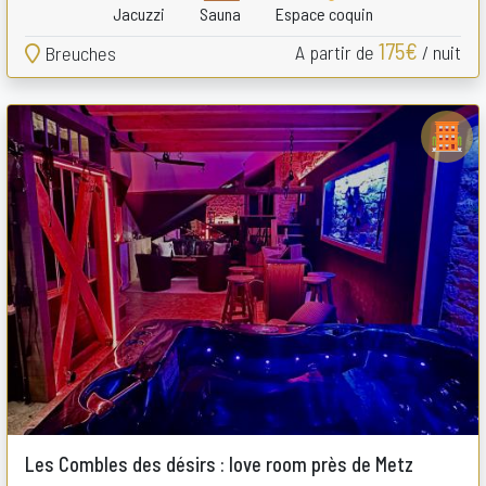
Jacuzzi
Sauna
Espace coquin
175€
A partir de
/ nuit
Breuches
Les Combles des désirs : love room près de Metz