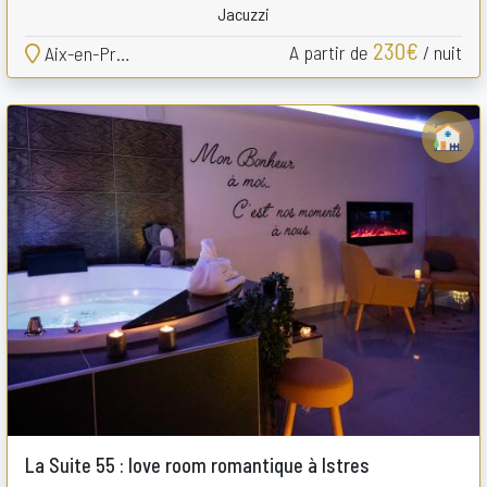
Jacuzzi
230€
A partir de
/ nuit
Aix-en-Provence
La Suite 55 : love room romantique à Istres