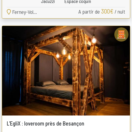
Jacuzzi
Espace coquin
300€
A partir de
/ nuit
Ferney-Voltaire
L'EgliX : loveroom près de Besançon