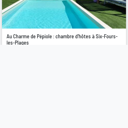
Au Charme de Pépiole : chambre d'hôtes à Six-Fours-
les-Plages
Posez vos valises dans la chambre galet et découvrez sa
baignoire creusée dans un galet de 1700 kilo...
Jacuzzi
Piscine
175€
A partir de
/ nuit
Six-Fours-les-Plages