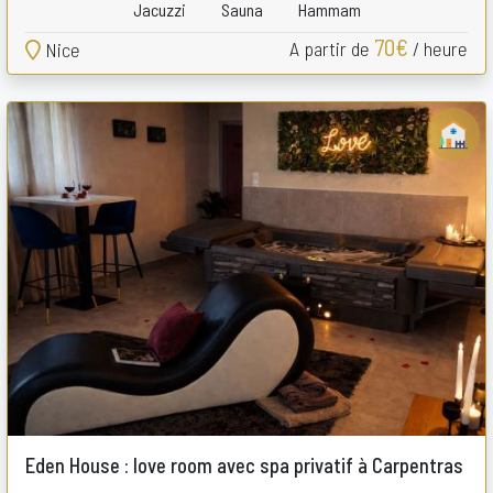
Jacuzzi
Sauna
Hammam
70€
A partir de
/ heure
Nice
Eden House : love room avec spa privatif à Carpentras