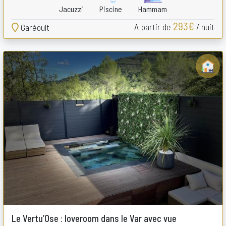
Jacuzzi
Piscine
Hammam
293€
A partir de
/ nuit
Garéoult
Le Vertu’Ose : loveroom dans le Var avec vue