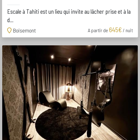
Escale à Tahiti est un lieu qui invite au lâcher prise et à la
d...
645€
Boisemont
A partir de
/ nuit