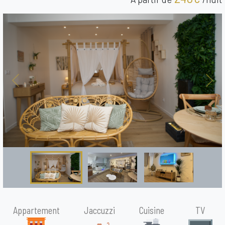
Previous
Nex
Appartement
Jaccuzzi
Cuisine
TV