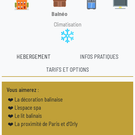
Balnéo
Climatisation
HEBERGEMENT
INFOS PRATIQUES
TARIFS ET OPTIONS
Vous aimerez :
❤️ La décoration balinaise
❤️ L’espace spa
❤️ Le lit balinais
❤️ La proximité de Paris et d'Orly