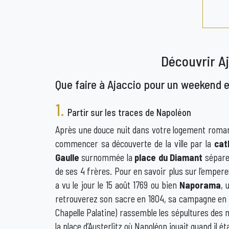
Découvrir A
Que faire à Ajaccio pour un weekend 
1.
Partir sur les traces de Napoléon
Après une douce nuit dans votre logement romanti
commencer sa découverte de la ville par la
cat
Gaulle
surnommée la
place du Diamant
sépare 
de ses 4 frères. Pour en savoir plus sur l’empere
a vu le jour le 15 août 1769 ou bien
Naporama
, 
retrouverez son sacre en 1804, sa campagne en Eg
Chapelle Palatine) rassemble les sépultures de
la place d’Austerlitz où Napoléon jouait quand il ét