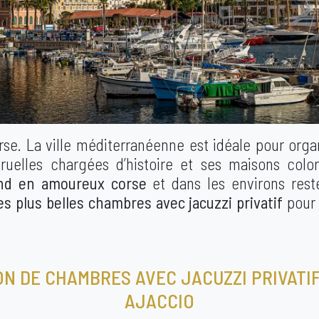
orse. La ville méditerranéenne est idéale pour org
 ruelles chargées d’histoire et ses maisons col
d en amoureux corse
et dans les environs res
es plus belles chambres avec jacuzzi privatif
pour 
N DE CHAMBRES AVEC JACUZZI PRIVATI
AJACCIO