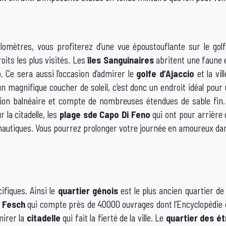
omètres, vous profiterez d’une vue époustouflante sur le golfe 
oits les plus visités. Les
îles Sanguinaires
abritent une faune e
. Ce sera aussi l’occasion d’admirer le
golfe d’Ajaccio
et la vil
’un magnifique coucher de soleil, c’est donc un endroit idéal p
tation balnéaire et compte de nombreuses étendues de sable fin. 
 la citadelle, les
plage sde Capo Di Feno
qui ont pour arrière 
s nautiques. Vous pourrez prolonger votre journée en amoureux da
ifiques. Ainsi le
quartier génois
est le plus ancien quartier de
e Fesch
qui compte près de 40000 ouvrages dont l’
Encyclopédie
mirer la
citadelle
qui fait la fierté de la ville. Le
quartier des é