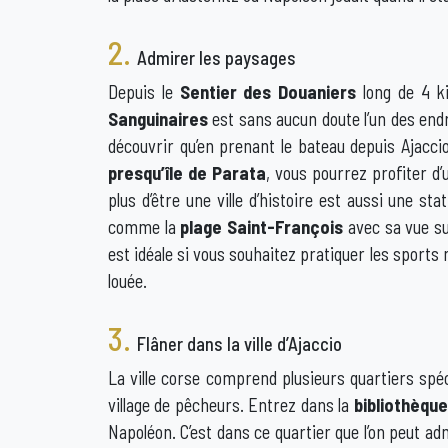
2.
Admirer les paysages
Depuis le
Sentier des Douaniers
long de 4 kil
Sanguinaires
est sans aucun doute l’un des endr
découvrir qu’en prenant le bateau depuis Ajaccio
presqu’île de Parata
, vous pourrez profiter d
plus d’être une ville d’histoire est aussi une s
comme la
plage Saint-François
avec sa vue sur
est idéale si vous souhaitez pratiquer les sport
louée.
3.
Flâner dans la ville d’Ajaccio
La ville corse comprend plusieurs quartiers spéc
village de pêcheurs. Entrez dans la
bibliothèqu
Napoléon. C’est dans ce quartier que l’on peut ad