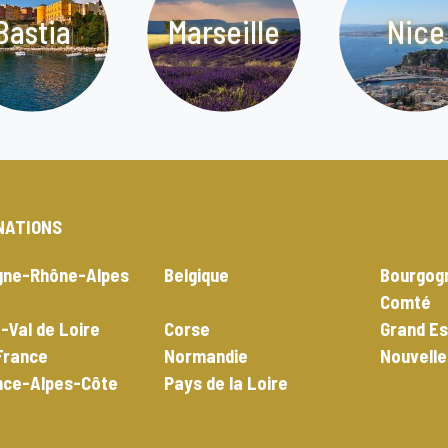
Bastia
Marseille
Nice
NATIONS
gne-Rhône-Alpes
Belgique
Bourgog
Comté
-Val de Loire
Corse
Grand Es
 France
Normandie
Nouvelle
nce-Alpes-Côte
Pays de la Loire