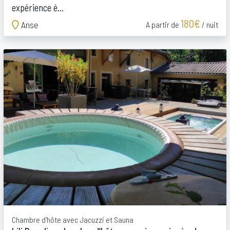
expérience é...
180€
Anse
A partir de
/ nuit
Chambre d'hôte avec Jacuzzi et Sauna