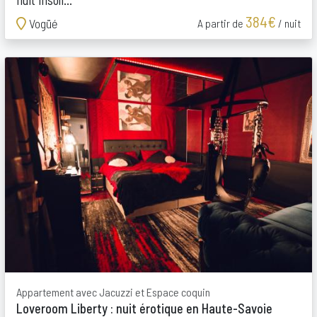
nuit insoli...
384€
Vogüé
A partir de
/ nuit
Appartement avec Jacuzzi et Espace coquin
Loveroom Liberty : nuit érotique en Haute-Savoie