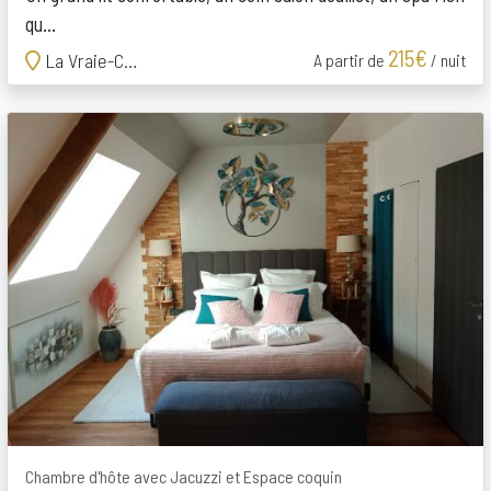
qu...
215€
La Vraie-Croix
A partir de
/ nuit
Chambre d'hôte avec Jacuzzi et Espace coquin