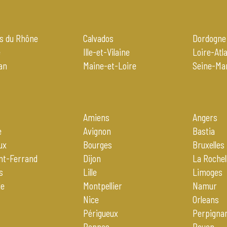
s du Rhône
Calvados
Dordogne
e
Ille-et-Vilaine
Loire-Atl
an
Maine-et-Loire
Seine-Ma
Amiens
Angers
e
Avignon
Bastia
ux
Bourges
Bruxelles
nt-Ferrand
Dijon
La Rochel
s
Lille
Limoges
le
Montpellier
Namur
Nice
Orleans
Périgueux
Perpigna