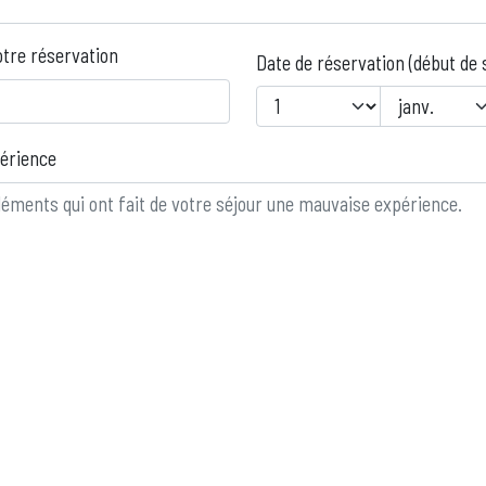
otre réservation
Date de réservation (début de 
Year
Month
Day
périence