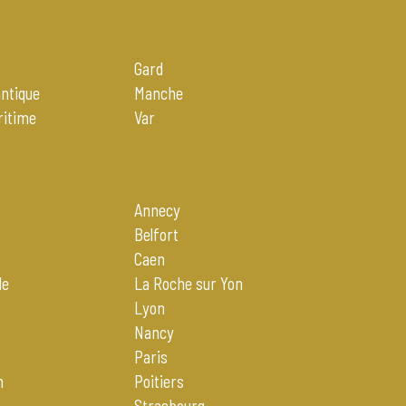
Gard
antique
Manche
ritime
Var
Annecy
Belfort
Caen
le
La Roche sur Yon
Lyon
Nancy
Paris
n
Poitiers