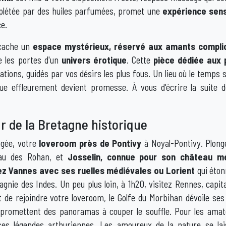
plétée par des huiles parfumées, promet une
expérience sens
ce.
 cache un
espace mystérieux, réservé aux amants compli
 les portes d'un
univers érotique
. Cette
pièce dédiée aux p
tions, guidés par vos désirs les plus fous. Un lieu où le temps s
ue effleurement devient promesse. À vous d'écrire la suite d
 de la Bretagne historique
ogée, votre
loveroom près de Pontivy
à Noyal-Pontivy. Plong
teau des Rohan, et
Josselin, connue pour son château mé
ez Vannes avec ses ruelles médiévales ou Lorient
qui éton
gnie des Indes. Un peu plus loin, à 1h20, visitez Rennes, capita
de rejoindre votre loveroom, le Golfe du Morbihan dévoile ses 
s promettent des panoramas à couper le souffle. Pour les ama
 ses légendes arthuriennes. Les amoureux de la nature se lai