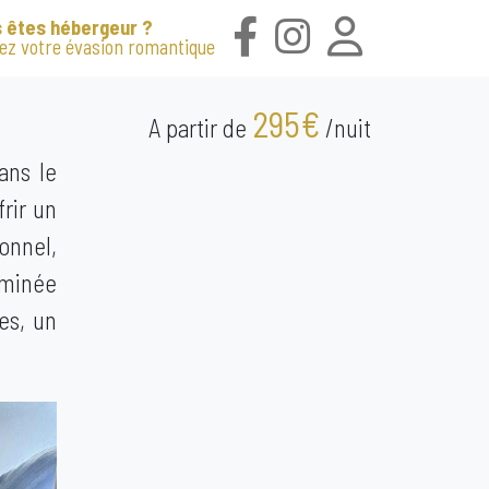
 êtes hébergeur ?
iez votre évasion romantique
295€
A partir de
/nuit
ans le
rir un
onnel,
eminée
es, un