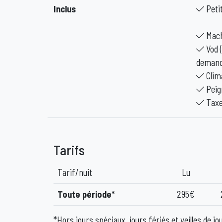
Inclus
Peti
Mach
Vod (
demand
Clim
Peig
Taxe
Tarifs
Tarif/nuit
Lu
Toute période*
295€
*Hors jours spéciaux, jours fériés et veilles de jo