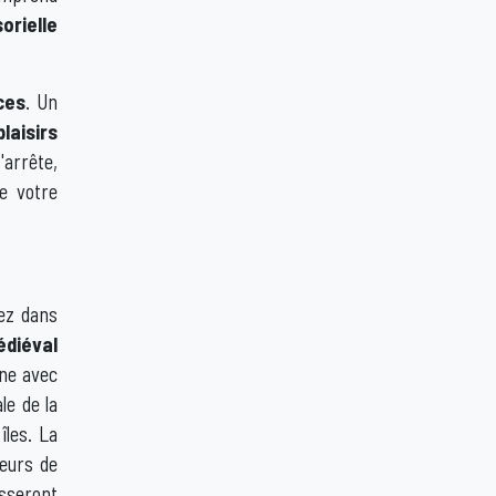
orielle
ces
. Un
laisirs
'arrête,
e votre
ez dans
diéval
ne avec
le de la
îles. La
teurs de
sseront