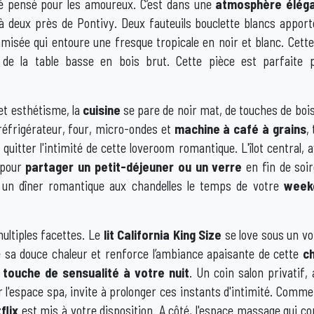
é pensé pour les amoureux. C’est dans une
atmosphère éléga
 deux près de Pontivy. Deux fauteuils bouclette blancs appor
amisée qui entoure une fresque tropicale en noir et blanc. Cett
 de la table basse en bois brut. Cette pièce est parfaite 
.
et esthétisme, la
cuisine
se pare de noir mat, de touches de bois
réfrigérateur, four, micro-ondes et
machine à café à grains
,
tter l'intimité de cette loveroom romantique. L'îlot central, 
t pour
partager un petit-déjeuner ou un verre
en fin de soir
r un dîner romantique aux chandelles le temps de votre
week
multiples facettes. Le
lit California King Size
se love sous un voil
 sa douce chaleur et renforce l’ambiance apaisante de cette
c
e
touche de sensualité à votre nuit
. Un coin salon privatif,
l'espace spa, invite à prolonger ces instants d'intimité. Comme
flix
est mis à votre disposition. A côté, l'espace massage qui 