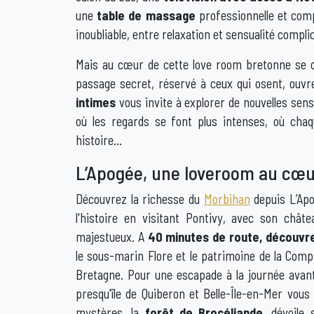
une
table de massage
professionnelle et com
inoubliable, entre relaxation et sensualité compli
Mais au cœur de cette love room bretonne se
passage secret, réservé à ceux qui osent, ouvre
intimes
vous invite à explorer de nouvelles sensa
où les regards se font plus intenses, où chaq
histoire…
L’Apogée, une loveroom au cœur
Découvrez la richesse du
Morbihan
depuis L’Ap
l'histoire en visitant Pontivy, avec son châ
majestueux. A
40 minutes de route, découvr
le sous-marin Flore et le patrimoine de la Compa
Bretagne. Pour une escapade à la journée avant 
presqu'île de Quiberon et Belle-Île-en-Mer vou
mystères, la
forêt de Brocéliande
, dévoile