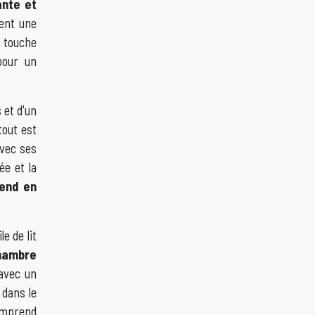
nte et
tent une
e touche
pour un
 et d'un
 tout est
avec ses
ée et la
end en
e de lit
hambre
 avec un
 dans le
comprend