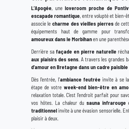
L’Apogée
, une
loveroom proche de Ponti
escapade romantique
, entre volupté et bien-ê
associe le
charme des vieilles pierres
de cett
équipements haut de gamme pour trans
amoureux dans le Morbihan
en une parenthès
Derrière sa
façade en pierre naturelle
réchau
aux plaisirs des sens
. A travers les grandes 
d’amour en Bretagne dans un cadre paisible 
Dès l'entrée, l'
ambiance feutrée
invite à se la
étape de votre
week-end bien-être en amo
relaxation totale. C’est l'endroit parfait pour s
vos hôtes. La chaleur du
sauna infrarouge
e
traditionnel
invite à une évasion sensorielle. Enf
plaisir à deux.