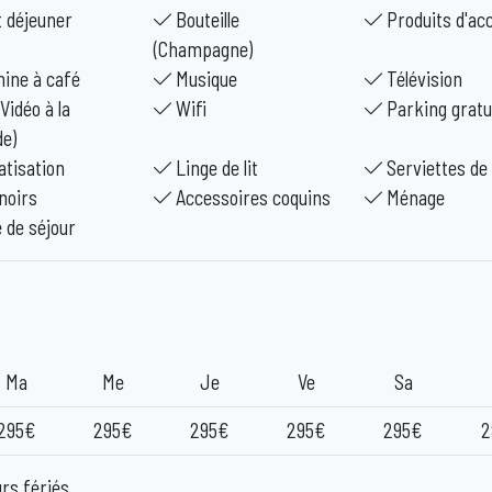
t déjeuner
Bouteille
Produits d'acc
(Champagne)
ine à café
Musique
Télévision
Vidéo à la
Wifi
Parking gratu
e)
atisation
Linge de lit
Serviettes de 
noirs
Accessoires coquins
Ménage
 de séjour
Ma
Me
Je
Ve
Sa
295€
295€
295€
295€
295€
2
urs fériés