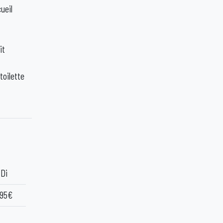
ueil
it
toilette
Di
95€