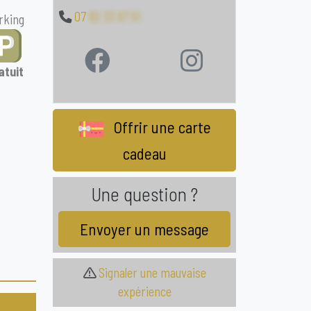
07
82 33 97 51
rking
atuit
Offrir une carte
cadeau
Une question ?
Envoyer un message
Signaler une mauvaise
expérience