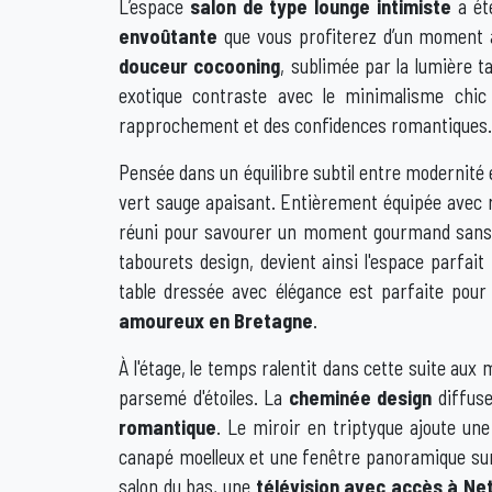
L’espace
salon de type lounge intimiste
a ét
envoûtante
que vous profiterez d’un moment à
douceur cocooning
, sublimée par la lumière t
exotique contraste avec le minimalisme chic
rapprochement et des confidences romantiques
Pensée dans un équilibre subtil entre modernité 
vert sauge apaisant. Entièrement équipée avec 
réuni pour savourer un moment gourmand sans qui
tabourets design, devient ainsi l'espace parfai
table dressée avec élégance est parfaite pou
amoureux en Bretagne
.
À l'étage, le temps ralentit dans cette suite aux 
parsemé d'étoiles. La
cheminée design
diffuse
romantique
. Le miroir en triptyque ajoute un
canapé moelleux et une fenêtre panoramique sur 
salon du bas, une
télévision avec accès à Net