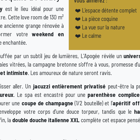
Vous aimerez :
vy
est le lieu idéal pour une
❤️ L’espace détente complet
tre. Cette love room de 130 m²
❤️ La pièce coquine
e ancienne grange rénovée à
❤️ La vue sur la nature
former votre
weekend en
❤️ Le calme
e enchantée.
ffée par un subtil jeu de lumières, L'Apogée révèle un
univer
baies vitrées, la campagne bretonne s’offre à vous, promesse d’
et intimiste
. Les amoureux de nature seront ravis.
isser aller. Un
jacuzzi entièrement privatisé
peut-être la p
ureux
. Le spa est encastré pour une
parenthèse complice
avourer une
coupe de champagne
(1/2 bouteille) et l’
apéritif of
nveloppe votre corps d'une douce torpeur, tandis que le
ha
in, la
double douche italienne XXL
complète cet espace pensé