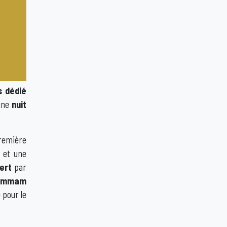
s dédié
une
nuit
remière
et une
fert
par
mmam
 pour le