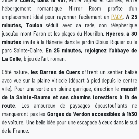
Situé à
Cuers, dans le Var
, entre vignes et collines, votre
hébergement romantique Mirror Room profite d’un
emplacement idéal pour rayonner facilement en
PACA
.
À 25
minutes, Toulon
séduit avec sa rade, son téléphérique
jusqu’au mont Faron et les plages du Mourillon.
Hyères, à 30
minutes
invite à la flânerie dans le jardin Olbius Riquier ou le
parc Sainte-Claire.
En 25 minutes, rejoignez l’abbaye de
La Celle
, bijou de l’art roman.
Côté nature,
les Barres de Cuers
offrent un sentier balisé
avec vue sur la plaine viticole (départ à pied depuis le centre
ville). Pour une sortie en pleine garrigue, direction le
massif
de la Sainte-Baume et ses chemins forestiers à 1h de
route
. Les amoureux de paysages époustouflants ne
manqueront pas les
Gorges du Verdon accessibles à 1h30
de voiture. Une belle idée pour une escapade à deux dans le sud
de la France.