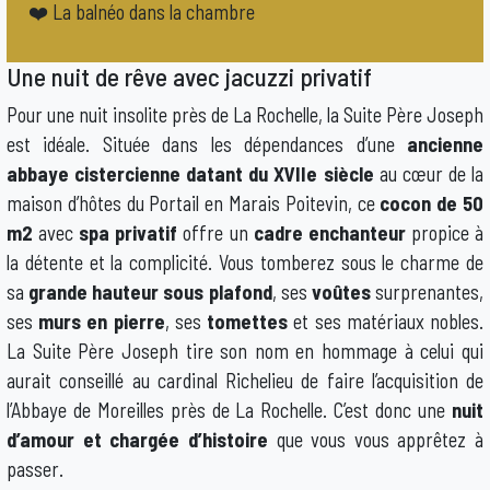
❤️ La balnéo dans la chambre
Une nuit de rêve avec jacuzzi privatif
Pour une nuit insolite près de La Rochelle, la Suite Père Joseph
est idéale. Située dans les dépendances d’une
ancienne
abbaye cistercienne datant du XVIIe siècle
au cœur de la
maison d’hôtes du Portail en Marais Poitevin, ce
cocon
de 50
m2
avec
spa privatif
offre un
cadre enchanteur
propice à
la détente et la complicité. Vous tomberez sous le charme de
sa
grande hauteur sous plafond
, ses
voûtes
surprenantes,
ses
murs en pierre
, ses
tomettes
et ses matériaux nobles.
La Suite Père Joseph tire son nom en hommage à celui qui
aurait conseillé au cardinal Richelieu de faire l’acquisition de
l’Abbaye de Moreilles près de La Rochelle. C’est donc une
nuit
d’amour et chargée d’histoire
que vous vous apprêtez à
passer.