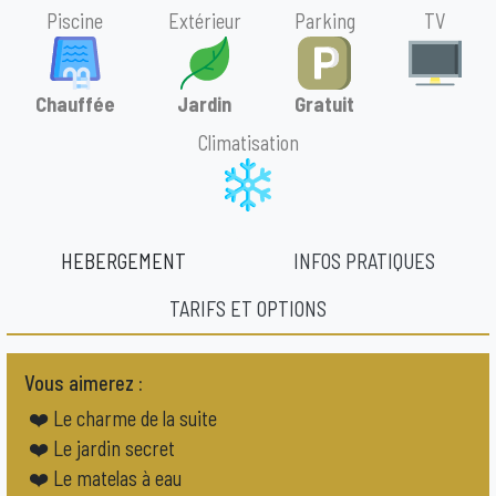
Piscine
Extérieur
Parking
TV
Chauffée
Jardin
Gratuit
Climatisation
HEBERGEMENT
INFOS PRATIQUES
TARIFS ET OPTIONS
Vous aimerez :
❤️ Le charme de la suite
❤️ Le jardin secret
❤️ Le matelas à eau